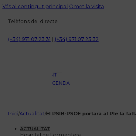
Vés al contingut principal
Omet la visita
Notícies
Telèfons del directe:
ACTUALITAT
CULTURA I
(+34) 971 07 23 31
|
(+34) 971 07 23 32
OCI
ESPORTS
ENTREVISTES
MEDI
AMBIENT
AGENDA
En directe
A la Carta
Programació
Inici
/
Actualitat
/
El PSIB-PSOE portarà al Ple la falt
Qui som?
Fes-te'n soci!
ACTUALITAT
Hospital de Formentera.