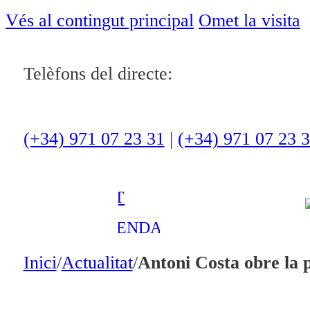
ACTUALITAT
Vés al contingut principal
Omet la visita
CULTURA I
Telèfons del directe:
OCI
ESPORTS
ENTREVISTES
(+34) 971 07 23 31
|
(+34) 971 07 23 
MEDI
AMBIENT
AGENDA
En directe
Inici
/
Actualitat
/
Antoni Costa obre la 
A la Carta