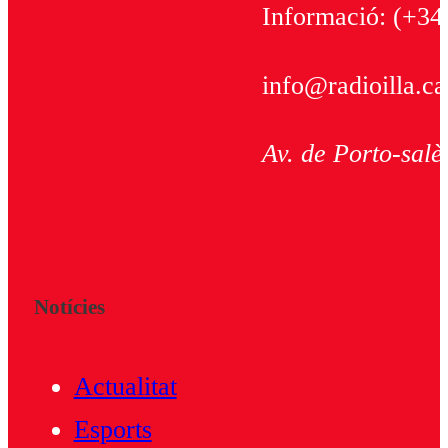
Informació:
(+34
info@radioilla.ca
Av. de Porto-salè
Notícies
Actualitat
Esports