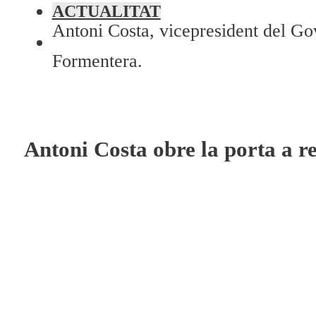
Programació
ACTUALITAT
Antoni Costa, vicepresident del Gov
Qui som?
Formentera.
Fes-te'n soci!
Antoni Costa obre la porta a r