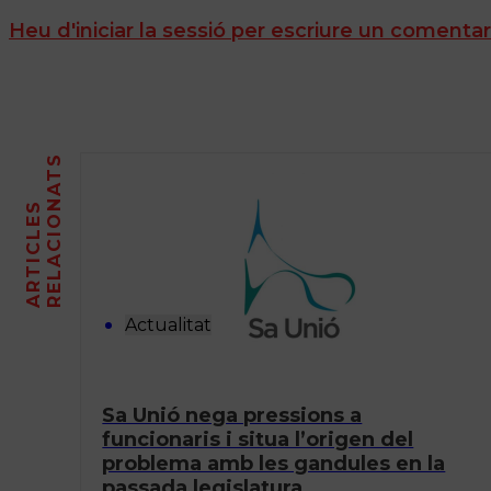
Heu d'iniciar la sessió per escriure un comentar
S
A
R
T
I
C
L
E
S
R
E
L
A
C
I
O
N
A
T
Actualitat
Sa Unió nega pressions a
funcionaris i situa l’origen del
problema amb les gandules en la
passada legislatura