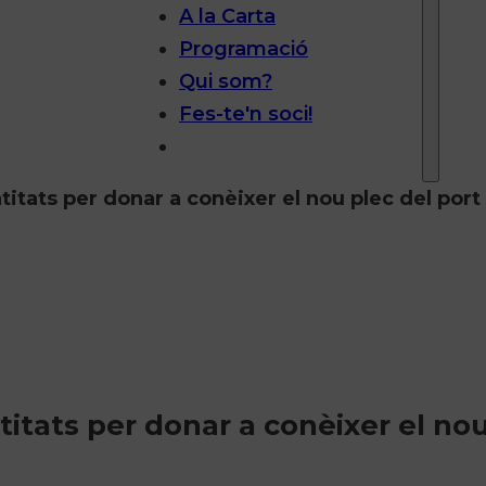
A la Carta
Programació
Qui som?
Fes-te'n soci!
itats per donar a conèixer el nou plec del port 
itats per donar a conèixer el no