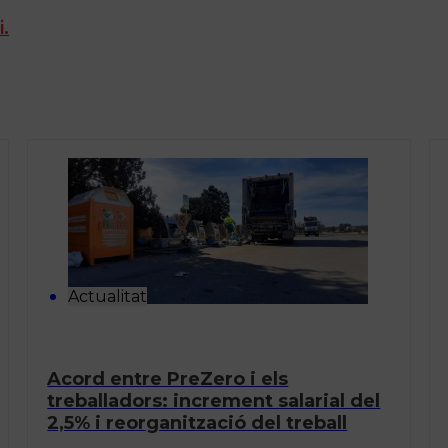
i.
Actualitat
Acord entre PreZero i els
treballadors: increment salarial del
2,5% i reorganització del treball