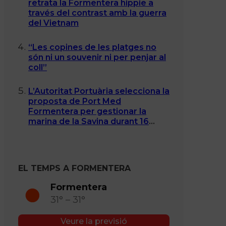
retrata la Formentera hippie a
través del contrast amb la guerra
del Vietnam
“Les copines de les platges no
són ni un souvenir ni per penjar al
coll”
L’Autoritat Portuària selecciona la
proposta de Port Med
Formentera per gestionar la
marina de la Savina durant 16
anys
EL TEMPS A FORMENTERA
Formentera
31° – 31°
Veure la previsió