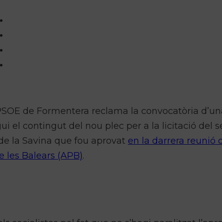
l PSOE de Formentera reclama la convocatòria d’un
i el contingut del nou plec per a la licitació del s
 de la Savina que fou aprovat
en la darrera reunió 
e les Balears (APB)
.