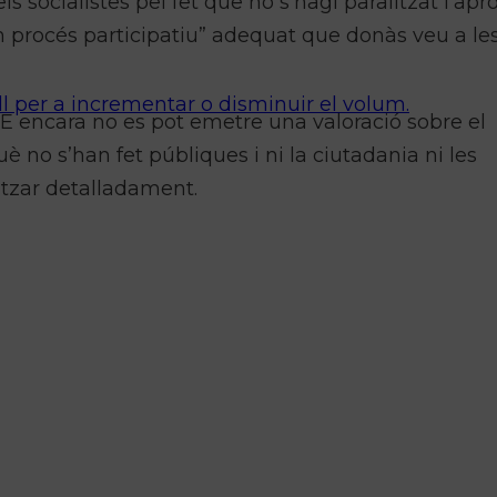
s socialistes pel fet que no s’hagi paralitzat l’apr
“un procés participatiu” adequat que donàs veu a le
ll per a incrementar o disminuir el volum.
E encara no es pot emetre una valoració sobre el
 no s’han fet públiques i ni la ciutadania ni les
litzar detalladament.