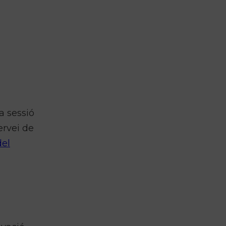
a sessió
ervei de
del