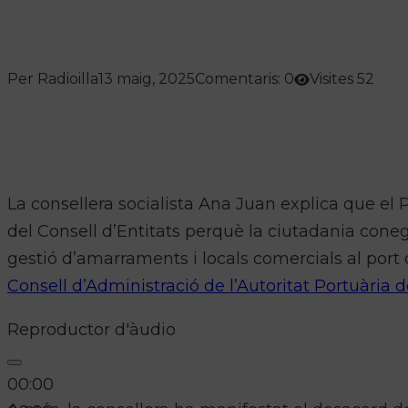
Per Radioilla
13 maig, 2025
Comentaris: 0
Visites 52
La consellera socialista Ana Juan explica que e
del Consell d’Entitats perquè la ciutadania conegu
gestió d’amarraments i locals comercials al port
Consell d’Administració de l’Autoritat Portuària d
Reproductor d'àudio
00:00