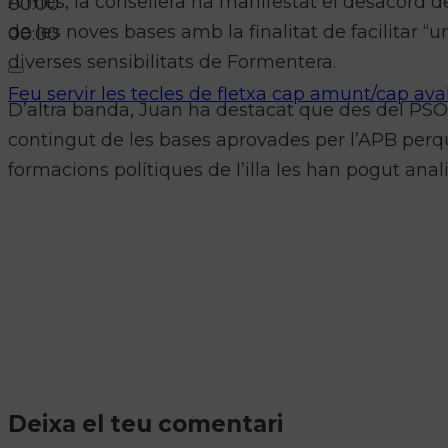
A més, la consellera ha manifestat el desacord del
00:00
de les noves bases amb la finalitat de facilitar 
00:00
diverses sensibilitats de Formentera.
Feu servir les tecles de fletxa cap amunt/cap ava
D’altra banda, Juan ha destacat que des del PSO
contingut de les bases aprovades per l’APB perquè
formacions polítiques de l’illa les han pogut ana
Deixa el teu comentari