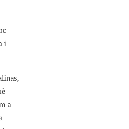
oc
 i
alinas,
uè
om a
a