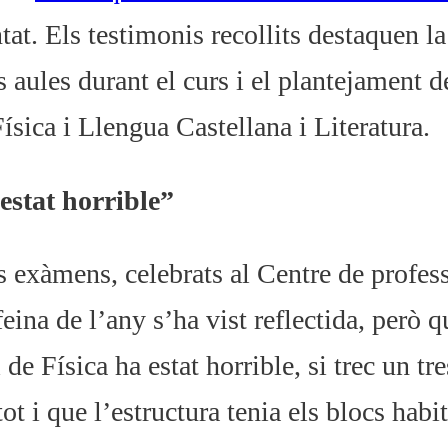
tat. Els testimonis recollits destaquen la
es aules durant el curs i el plantejament d
sica i Llengua Castellana i Literatura.
estat horrible”
s exàmens, celebrats al Centre de profes
eina de l’any s’ha vist reflectida, però q
e Física ha estat horrible, si trec un tre
t i que l’estructura tenia els blocs habi