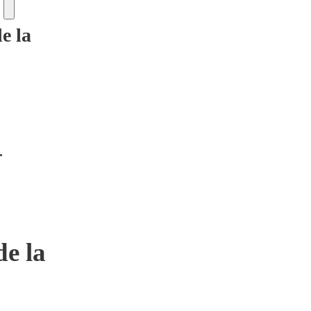
e la
.
de la