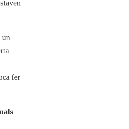
estaven
n un
rta
oca fer
uals