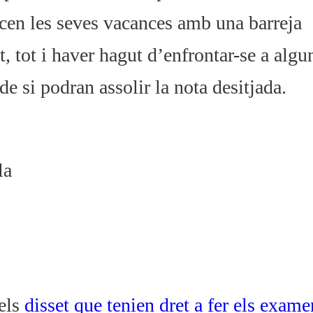
encen les seves vacances amb una barreja
 tot i haver hagut d’enfrontar-se a algu
e si podran assolir la nota desitjada.
la
dels
disset que tenien dret a fer els exame