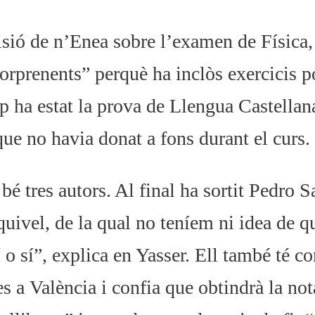
sió de n’Enea sobre l’examen de Física,
orprenents” perquè ha inclòs exercicis p
p ha estat la prova de Llengua Castellana
que no havia donat a fons durant el curs.
é tres autors. Al final ha sortit Pedro S
uivel, de la qual no teníem ni idea de q
 o sí”, explica en Yasser. Ell també té c
s a València i confia que obtindrà la not