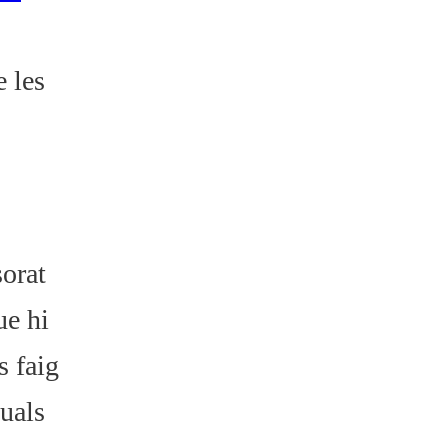
e les
sorat
ue hi
s faig
tuals