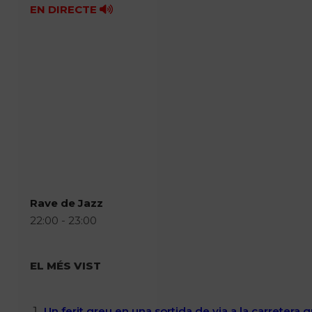
EN DIRECTE
Rave de Jazz
22:00 - 23:00
EL MÉS VIST
Un ferit greu en una sortida de via a la carretera 