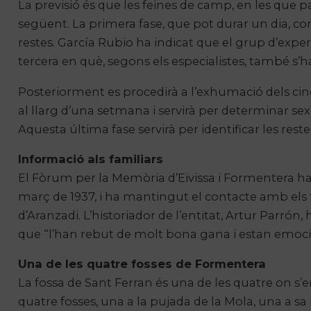
La previsió és que les feines de camp, en les que 
següent. La primera fase, que pot durar un dia, co
restes.
García
Rubio
ha indicat que el grup d’exper
tercera en què, segons els especialistes, també s’h
Posteriorment es procedirà a l’exhumació dels cin
al llarg d’una setmana i servirà per determinar sex
Aquesta última fase servirà per identificar les reste
Informació als familiars
El Fòrum per la Memòria d’Eivissa i Formentera h
març de 1937, i ha mantingut el contacte amb els f
d’Aranzadi. L’historiador de l’entitat, Artur
Parrón
,
que “l’han rebut de molt bona gana i estan emoci
Una de les quatre fosses de Formentera
La fossa de Sant Ferran és una de les quatre on s’e
quatre fosses, una a la pujada de la Mola, una a sa