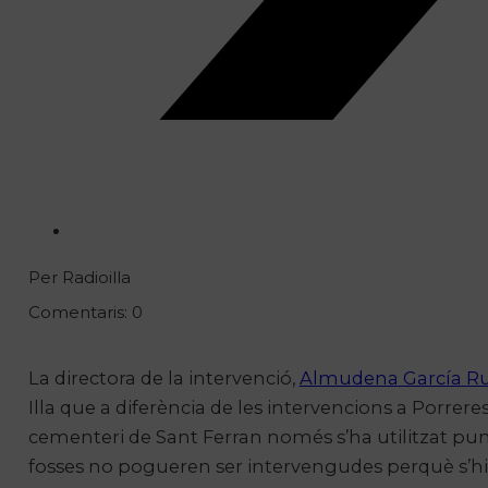
Per Radioilla
Comentaris: 0
La directora de la intervenció,
Almudena
García
R
Illa que a diferència de les intervencions a Porreres
cementeri de Sant Ferran només s’ha utilitzat pun
fosses no pogueren ser intervengudes perquè s’hi 