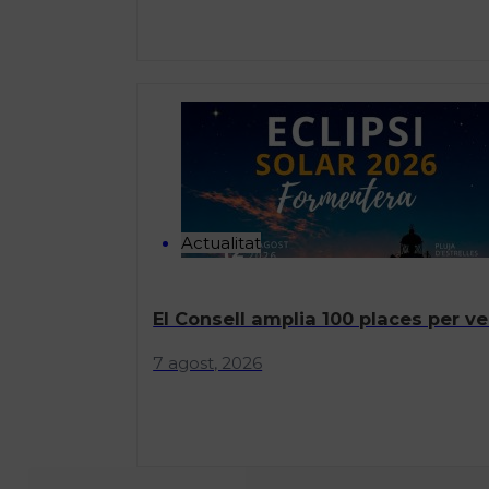
Actualitat
El Consell amplia 100 places per ve
7 agost, 2026