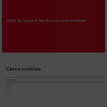
Amb el suport de:
Acció concertada:
Cerca notícies
Cercar