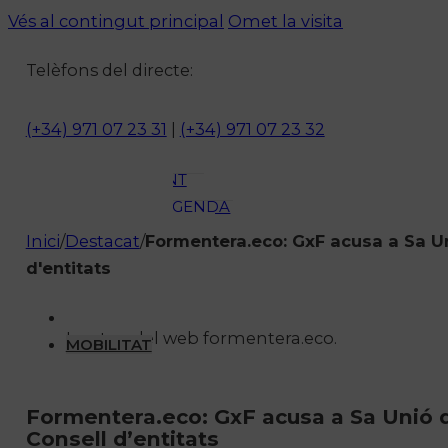
ACTUALITAT
Vés al contingut principal
Omet la visita
CULTURA I
Telèfons del directe:
OCI
ESPORTS
ENTREVISTES
(+34) 971 07 23 31
|
(+34) 971 07 23 32
MEDI
AMBIENT
AGENDA
En directe
Inici
/
Destacat
/
Formentera.eco: GxF acusa a Sa Un
A la Carta
d'entitats
Programació
Qui som?
Imatge del web formentera.eco.
Fes-te'n soci!
MOBILITAT
Formentera.eco: GxF acusa a Sa Unió d
Consell d’entitats