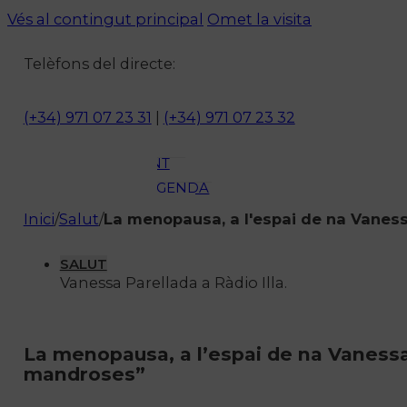
ACTUALITAT
Vés al contingut principal
Omet la visita
CULTURA I
Telèfons del directe:
OCI
ESPORTS
ENTREVISTES
(+34) 971 07 23 31
|
(+34) 971 07 23 32
MEDI
AMBIENT
AGENDA
En directe
Inici
/
Salut
/
La menopausa, a l'espai de na Vanes
A la Carta
Programació
SALUT
Vanessa Parellada a Ràdio Illa.
Qui som?
Fes-te'n soci!
La menopausa, a l’espai de na Vaness
mandroses”