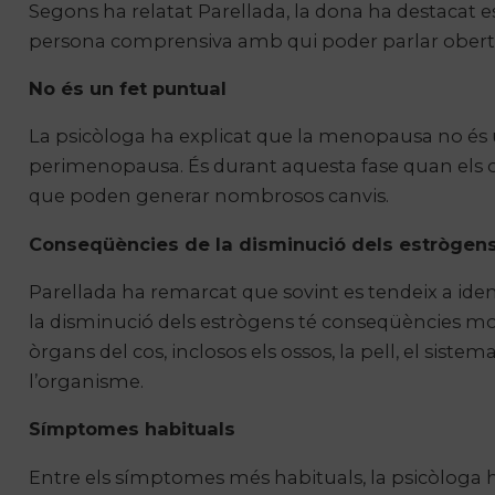
Segons ha relatat Parellada, la dona ha destacat es
persona comprensiva amb qui poder parlar oberta
No és un fet puntual
La psicòloga ha explicat que la menopausa no és
perimenopausa. És durant aquesta fase quan els ov
que poden generar nombrosos canvis.
Conseqüències de la disminució dels estrògen
Parellada ha remarcat que sovint es tendeix a id
la disminució dels estrògens té conseqüències m
òrgans del cos, inclosos els ossos, la pell, el sist
l’organisme.
Símptomes habituals
Entre els símptomes més habituals, la psicòloga ha ci