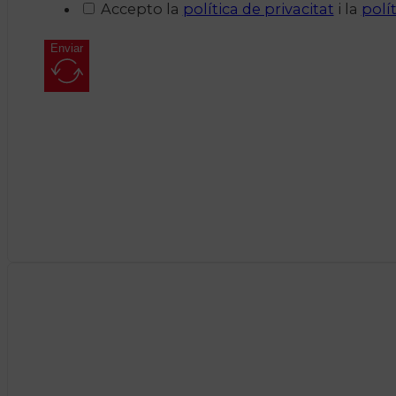
Accepto la
política de privacitat
i la
polí
Enviar