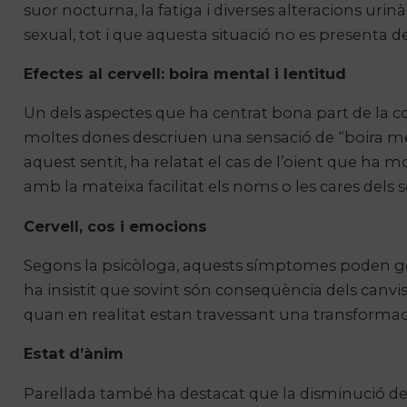
suor nocturna, la fatiga i diverses alteracions ur
sexual, tot i que aquesta situació no es presenta d
Efectes al cervell: boira mental i lentitud
Un dels aspectes que ha centrat bona part de la co
moltes dones descriuen una sensació de “boira ment
aquest sentit, ha relatat el cas de l’oient que h
amb la mateixa facilitat els noms o les cares dels s
Cervell, cos i emocions
Segons la psicòloga, aquests símptomes poden gen
ha insistit que sovint són conseqüència dels can
quan en realitat estan travessant una transformació
Estat d’ànim
Parellada també ha destacat que la disminució del