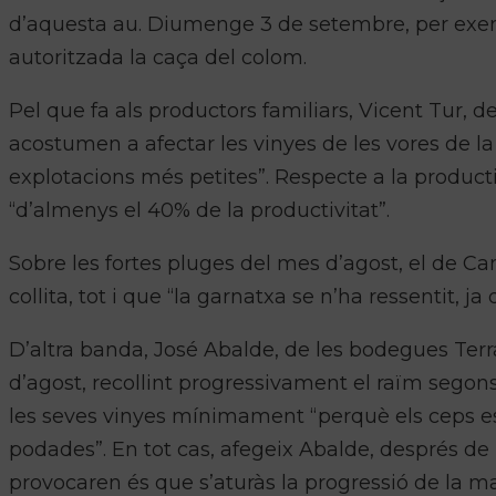
d’aquesta au. Diumenge 3 de setembre, per exemp
autoritzada la caça del colom.
Pel que fa als productors familiars, Vicent Tur, 
acostumen a afectar les vinyes de les vores de la
explotacions més petites”. Respecte a la produc
“d’almenys el 40% de la productivitat”.
Sobre les fortes pluges del mes d’agost, el de C
collita, tot i que “la garnatxa se n’ha ressentit, ja
D’altra banda, José
Abalde
, de les bodegues
Ter
d’agost, recollint progressivament el raïm segons
les seves vinyes mínimament “perquè els ceps es
podades”. En tot cas, afegeix
Abalde
, després de 
provocaren és que s’aturàs la progressió de la ma