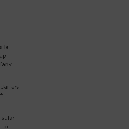
s la
ap
l’any
 darrers
rà
nsular,
ació