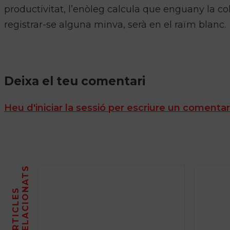
productivitat, l’enòleg calcula que enguany la coll
registrar-se alguna minva, serà en el raïm blanc.
Deixa el teu comentari
Heu d'iniciar la sessió per escriure un comentar
S
A
R
T
I
C
L
E
S
R
E
L
A
C
I
O
N
A
T