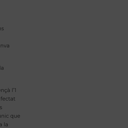
ms
inva
la
nçà l’1
afectat
s
’únic que
a la