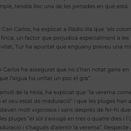
le, tendrà lloc una de les jornades en què està
de Can
Carlos
, ha explicat a Ràdio Illa que “els colo
 finca, un factor que perjudica especialment a les
tivitat, Tur ha apuntat que enguany preveu una m
an
Carlos
ha assegurat que no s’han notat gaire en 
 que l’aigua ha unflat un poc el gra”.
ramoll
de la Mola, ha explicat que “la verema come
 el seu estat de maduració” i que les pluges han 
taven molt vigorosos i sans després de fer-hi due
les pluges “el sòl s’eixugà en tres o quatre dies i l
duració i s’hagués d’alentir la verema”. Respecte 