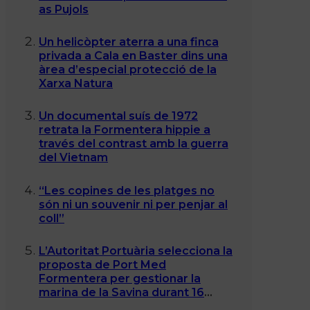
as Pujols
Un helicòpter aterra a una finca
privada a Cala en Baster dins una
àrea d’especial protecció de la
Xarxa Natura
Un documental suís de 1972
retrata la Formentera hippie a
través del contrast amb la guerra
del Vietnam
“Les copines de les platges no
són ni un souvenir ni per penjar al
coll”
L’Autoritat Portuària selecciona la
proposta de Port Med
Formentera per gestionar la
marina de la Savina durant 16
anys