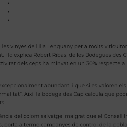
es vinyes de l’illa i enguany per a molts viticultor
at. Ho explica Robert
Ribas,
de les Bodegues
des
C
tivitat dels ceps ha minvat en un 30% r
especte
a 
xcepcionalment abundant, i que si es valoren els
rmalitat”. Així, la bodega
des
Cap calcula que pod
ts.
sència del colom salvatge, malgrat que el Consell I
s, porta a terme campanyes de control de la pobl