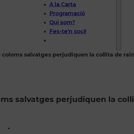
A la Carta
Programació
Qui som?
Fes-te'n soci!
s coloms salvatges perjudiquen la collita de raï
oms salvatges perjudiquen la coll