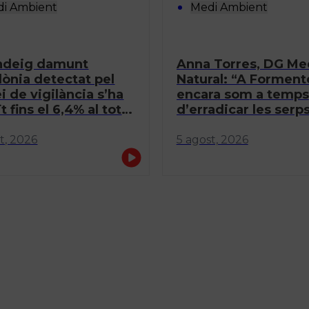
i Ambient
Medi Ambient
ondeig damunt
Anna Torres, DG Me
ònia detectat pel
Natural: “A Forment
i de vigilància s’ha
encara som a temps
t fins el 6,4% al total
d’erradicar les serp
s Balears
invasores”
t, 2026
5 agost, 2026