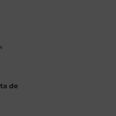
m
ita de