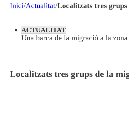
En directe
Inici
/
Actualitat
/
Localitzats tres grups
A la Carta
Programació
ACTUALITAT
Una barca de la migració a la zona 
Qui som?
Fes-te'n soci!
Localitzats tres grups de la mi