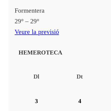
Formentera
29° – 29°
Veure la previsió
HEMEROTECA
Dl
Dt
3
4