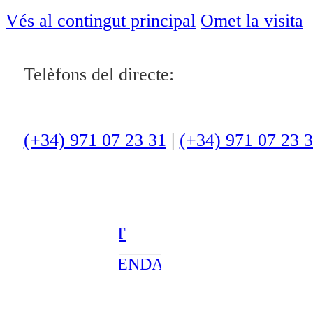
Notícies
Vés al contingut principal
Omet la visita
ACTUALITAT
Telèfons del directe:
CULTURA I
OCI
(+34) 971 07 23 31
|
(+34) 971 07 23 
ESPORTS
ENTREVISTES
MEDI
AMBIENT
AGENDA
En directe