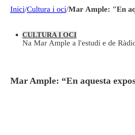
A la Carta
Inici
/
Cultura i oci
/
Mar Ample: "En aque
Programació
Qui som?
CULTURA I OCI
Na Mar Ample a l'estudi e de Ràdio
Fes-te'n soci!
Mar Ample: “En aquesta exposic