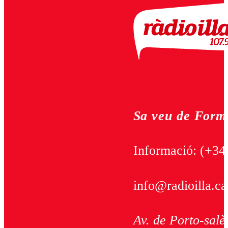
Sa veu de Form
Informació:
(+34
info@radioilla.ca
Av. de Porto-salè