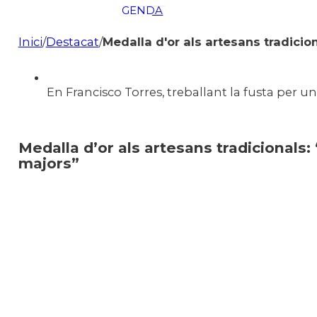
AGENDA
En directe
Inici
/
Destacat
/
Medalla d'or als artesans tradici
A la Carta
Programació
Qui som?
En Francisco Torres, treballant la fusta per u
Fes-te'n soci!
Medalla d’or als artesans tradicional
majors”