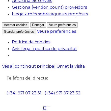
Gestiona els serveis
Gestiona {vendor_count} proveïdors
Llegeix més sobre aquests propòsits
Aceptar cookies
Denegar
Veure preferències
Veure preferències
Guardar preferències
Política de cookies
Avís legal i política de privacitat
Notícies
Vés al contingut principal
Omet la visita
ACTUALITAT
CULTURA I
Telèfons del directe:
OCI
ESPORTS
(+34) 971 07 23 31
|
(+34) 971 07 23 32
ENTREVISTES
MEDI
AMBIENT