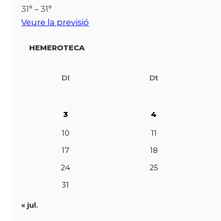
31° – 31°
Veure la previsió
HEMEROTECA
Dl
Dt
3
4
10
11
17
18
24
25
31
« jul.