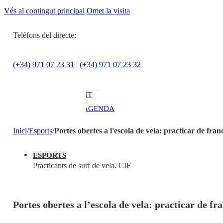
Vés al contingut principal
Omet la visita
ACTUALITAT
CULTURA I
Telèfons del directe:
OCI
ESPORTS
(+34) 971 07 23 31
|
(+34) 971 07 23 32
ENTREVISTES
MEDI
AMBIENT
AGENDA
En directe
Inici
/
Esports
/
Portes obertes a l'escola de vela: practicar de franc
A la Carta
Programació
ESPORTS
Qui som?
Practicants de surf de vela. CIF
Fes-te'n soci!
Portes obertes a l’escola de vela: practicar de fra