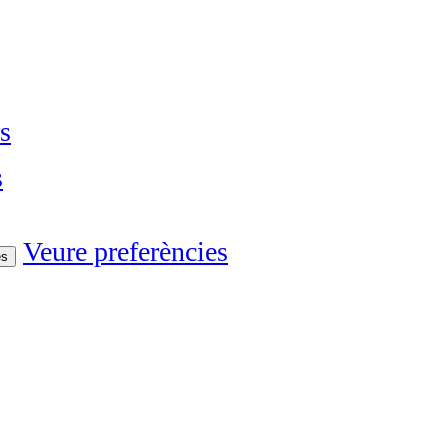
s
s
Veure preferències
es