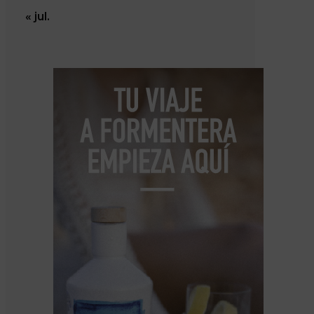
« jul.