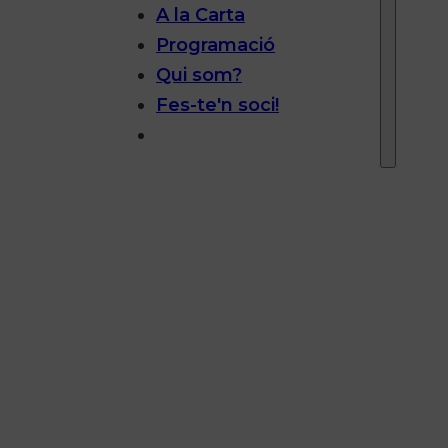
A la Carta
Programació
Qui som?
Fes-te'n soci!