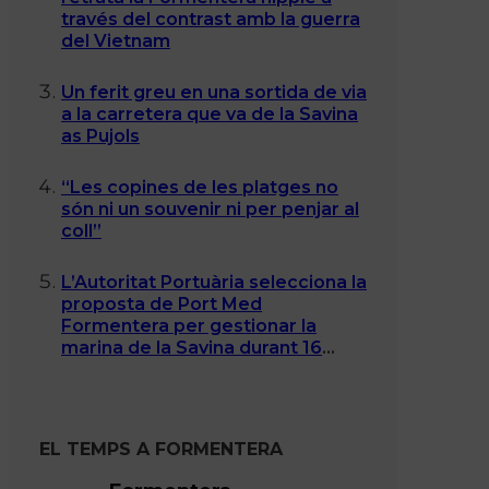
través del contrast amb la guerra
del Vietnam
Un ferit greu en una sortida de via
a la carretera que va de la Savina
as Pujols
“Les copines de les platges no
són ni un souvenir ni per penjar al
coll”
L’Autoritat Portuària selecciona la
proposta de Port Med
Formentera per gestionar la
marina de la Savina durant 16
anys
EL TEMPS A FORMENTERA