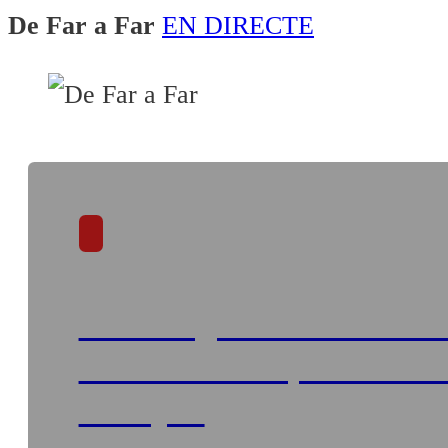
Programació
De Far a Far
EN DIRECTE
Qui som?
Fes-te'n soci!
Un ferit greu en una sorti
a la carretera que va de l
as Pujols