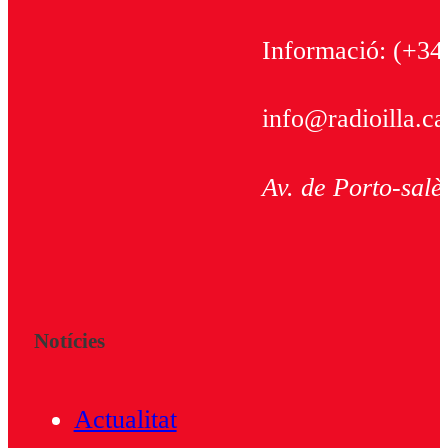
Informació:
(+34
info@radioilla.ca
Av. de Porto-salè
Notícies
Actualitat