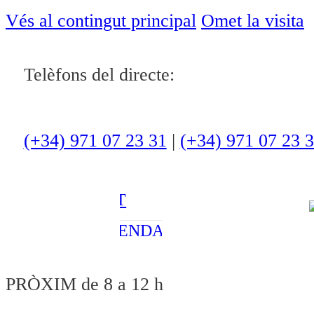
ACTUALITAT
Vés al contingut principal
Omet la visita
CULTURA I
Telèfons del directe:
OCI
ESPORTS
ENTREVISTES
(+34) 971 07 23 31
|
(+34) 971 07 23 
MEDI
AMBIENT
AGENDA
En directe
PRÒXIM
de 8 a 12 h
A la Carta