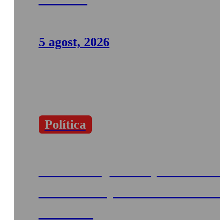
5 agost, 2026
Política
El Ple de juliol aprova tote
iniciatives, dues sense el 
Sa Unió