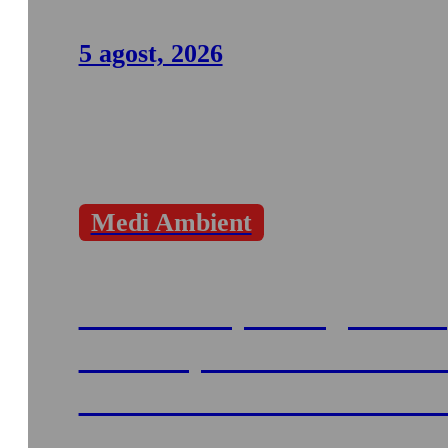
5 agost, 2026
Medi Ambient
El Govern prorroga un an
termini per tramitar el P
PORN del Parc Natural de
Salines