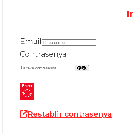
I
Email
Contrasenya
Entrar
Restablir contrasenya