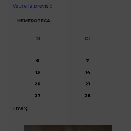
Veure la previsió
HEMEROTECA
Dl
Dt
6
7
13
14
20
21
27
28
« març