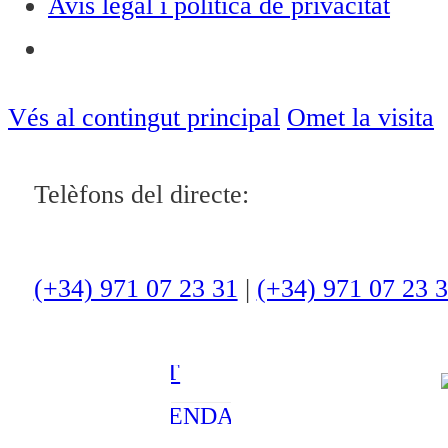
Avís legal i política de privacitat
Notícies
ACTUALITAT
Vés al contingut principal
Omet la visita
CULTURA I
Telèfons del directe:
OCI
ESPORTS
ENTREVISTES
(+34) 971 07 23 31
|
(+34) 971 07 23 
MEDI
AMBIENT
AGENDA