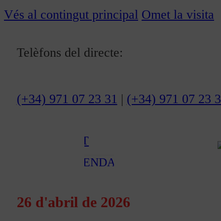
ACTUALITAT
Vés al contingut principal
Omet la visita
CULTURA I
Telèfons del directe:
OCI
ESPORTS
ENTREVISTES
(+34) 971 07 23 31
|
(+34) 971 07 23 
MEDI
AMBIENT
AGENDA
En directe
26 d'abril de 2026
A la Carta