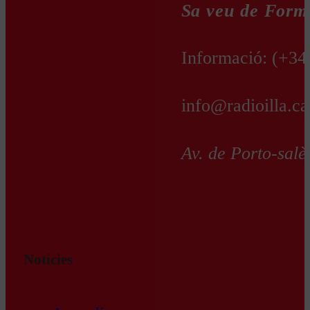
Sa veu de Form
Informació:
(+34
info@radioilla.ca
Av. de Porto-salè
Notícies