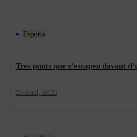
Programació
Qui som?
Fes-te'n soci!
Esports
Tres punts que s’escapen davant d
26 abril, 2026