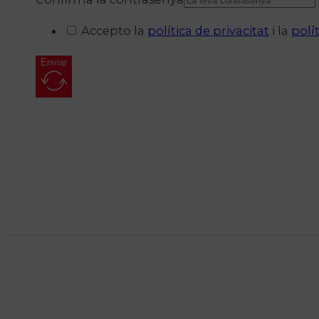
Accepto la
política de privacitat
i la
polí
Enviar