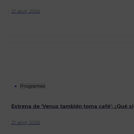
21 abril, 2026
Programes
Estrena de ‘Venus también toma café’: ¿Qué si
21 abril, 2026