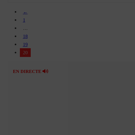
←
1
…
18
19
20
EN DIRECTE