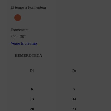
El temps a Formentera
Formentera
30° – 30°
Veure la previsió
HEMEROTECA
Dl
Dt
6
7
13
14
20
21