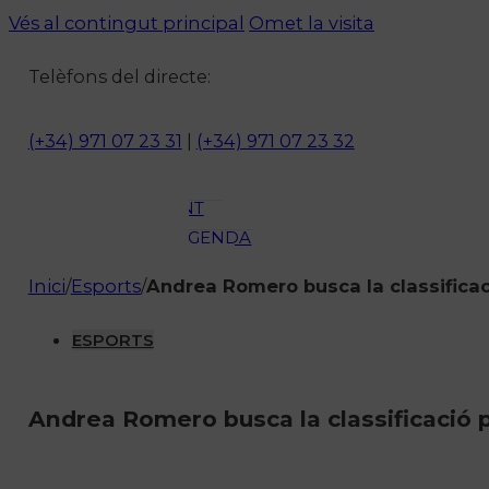
Vés al contingut principal
Omet la visita
ACTUALITAT
CULTURA I
Telèfons del directe:
OCI
ESPORTS
(+34) 971 07 23 31
|
(+34) 971 07 23 32
ENTREVISTES
MEDI
AMBIENT
AGENDA
En directe
Inici
/
Esports
/
Andrea Romero busca la classificaci
A la Carta
Programació
ESPORTS
Qui som?
Fes-te'n soci!
Andrea Romero busca la classificació p