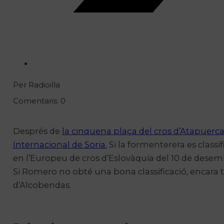
Per Radioilla
Comentaris: 0
Després de
la cinquena plaça del cros d’Atapuerc
Internacional de
Soria
.
Si la formenterera es classi
en l’Europeu de cros d’Eslovàquia del 10 de desem
Si Romero no obté una bona classificació, encara 
d’Alcobendas.