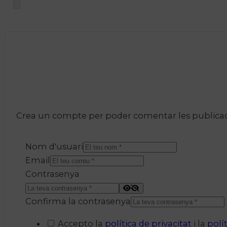
Crea un compte per poder comentar les publicacio
Nom d'usuari
Email
Contrasenya
Confirma la contrasenya
Accepto la
política de privacitat
i la
polí