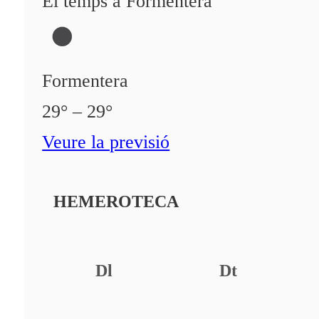
El temps a Formentera
Formentera
29° – 29°
Veure la previsió
HEMEROTECA
Dl
Dt