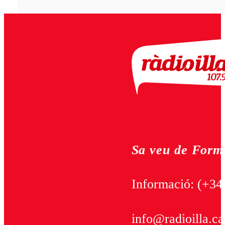
Sa veu de Form
Informació:
(+34
info@radioilla.ca