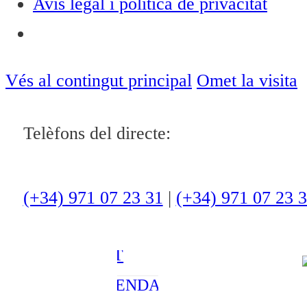
Avís legal i política de privacitat
Notícies
ACTUALITAT
Vés al contingut principal
Omet la visita
CULTURA I
Telèfons del directe:
OCI
ESPORTS
ENTREVISTES
(+34) 971 07 23 31
|
(+34) 971 07 23 
MEDI
AMBIENT
AGENDA