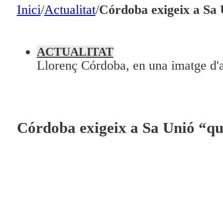
En directe
Inici
/
Actualitat
/
Córdoba exigeix a Sa 
A la Carta
Programació
ACTUALITAT
Llorenç Córdoba, en una imatge d'a
Qui som?
Fes-te'n soci!
Córdoba exigeix a Sa Unió “que