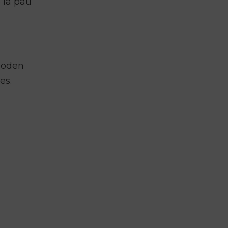
 la pau
 poden
es.