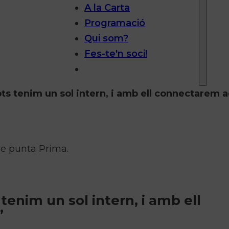
A la Carta
Programació
Qui som?
Fes-te'n soci!
ots tenim un sol intern, i amb ell connectarem 
 de punta Prima.
 tenim un sol intern, i amb ell
”