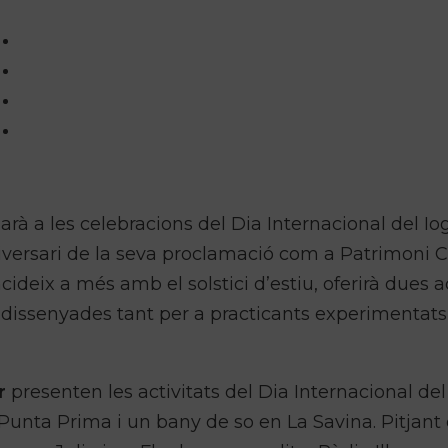
à a les celebracions del Dia Internacional del Io
rsari de la seva proclamació com a Patrimoni C
deix a més amb el solstici d’estiu, oferirà dues ac
a, dissenyades tant per a practicants experimentat
r
presenten les activitats del Dia Internacional del
Punta Prima i un bany de so en La Savina. Pitjant 