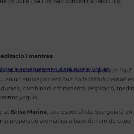
 na Julie i na Flor han concedit a Ràdio Illa.
meditació i mantres
ll per a incrementar o disminuir el volum.
re de punta Prima amb una “Meditació per a la Pau”
stiu en un emplaçament que ho facilitarà perquè e
e durada, combinarà estiraments, respiració, medita
estres yoguis.
ial:
Brisa Marina
, una especialista que guiarà un
, una preparació aromàtica a base de fum de copal