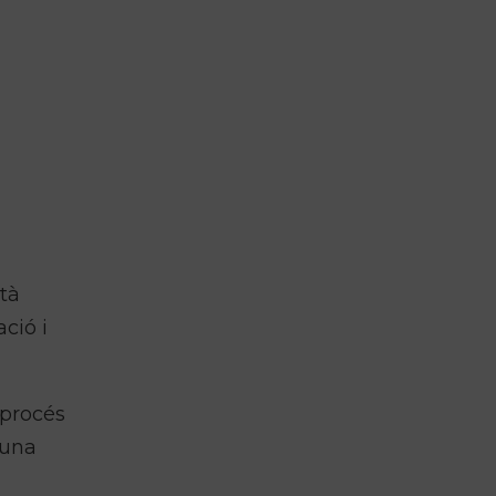
stà
ció i
 procés
 una