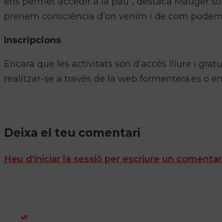
ens permet accedir a la pau”, destaca Mauger sobr
prenem consciència d’on venim i de com podem 
Inscripcions
Encara que les activitats són d’accés lliure i gratu
realitzar-se a través de la web formentera.es o 
Deixa el teu comentari
Heu d'iniciar la sessió per escriure un comentar