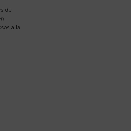
és de
en
sos a la