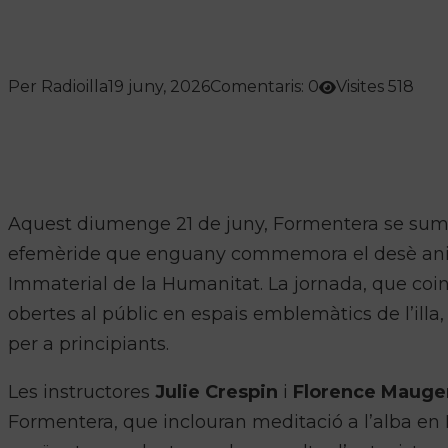
Per Radioilla
19 juny, 2026
Comentaris: 0
Visites 518
Aquest diumenge 21 de juny, Formentera se sumar
efemèride que enguany commemora el desè anive
Immaterial de la Humanitat. La jornada, que coinci
obertes al públic en espais emblemàtics de l’ill
per a principiants.
Les instructores
Julie Crespin
i
Florence Mauge
Formentera, que inclouran meditació a l’alba en 