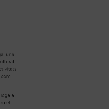
ga, una
ultural
tivitats
s com
 Ioga a
en el