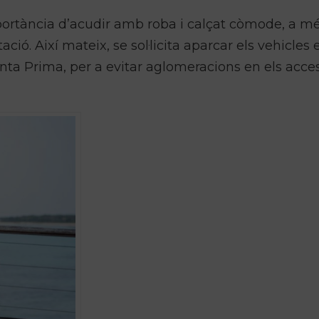
mportància d’acudir amb roba i calçat còmode, a m
ció. Així mateix, se sol·licita aparcar els vehicles 
a Prima, per a evitar aglomeracions en els acces