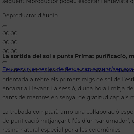
següent reproductor podeu escoltar l’entevista que
Reproductor d'àudio
00:00
00:00
00:00
La sortida del sol a punta Prima: purificació, 
Feu servir les tecles de fletxa cap amunt/cap ava
La primera cita arrencarà a les 6 hores a la tor
orientada a rebre els primers raigs de sol de l’e
encarat a Llevant. La sessió, d’una hora i mitja d
cants de mantres en senyal de gratitud cap als m
La trobada comptarà amb una col·laboració espec
de purificació mitjançant l’ús d’un ‘sahumador’
resina natural especial per a les ceremònies.