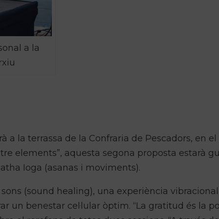
onal a la
rxiu
darà a la terrassa de la Confraria de Pescadors, en el
 quatre elements”, aquesta segona proposta estarà g
 Hatha Ioga (asanas i moviments).
sons (sound healing), una experiència vibracional
ar un benestar cel·lular òptim. “La gratitud és la p