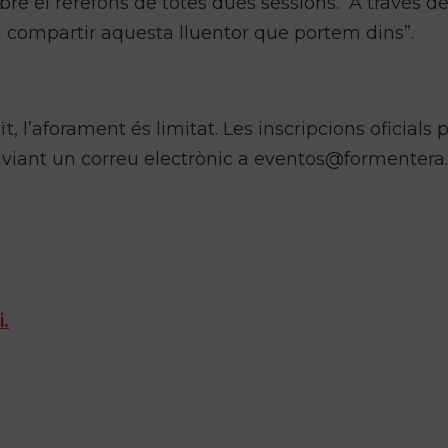
e el rerefons de totes dues sessions. “A través de
compartir aquesta lluentor que portem dins”.
ït, l’aforament és limitat. Les inscripcions oficials
enviant un correu electrònic a eventos@formentera.
i.