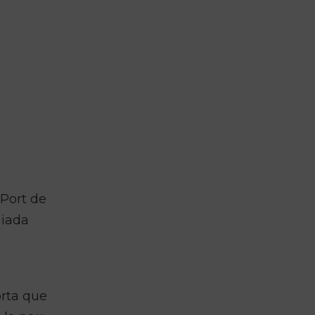
 Port de
uiada
orta que