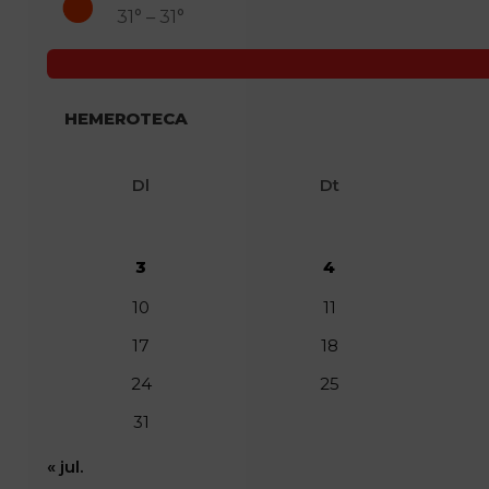
31° – 31°
HEMEROTECA
Dl
Dt
3
4
10
11
17
18
24
25
31
« jul.