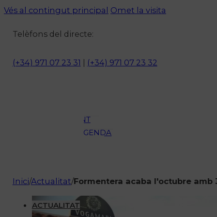
Vés al contingut principal
Omet la visita
Notícies
Telèfons del directe:
ACTUALITAT
CULTURA I
(+34) 971 07 23 31
|
(+34) 971 07 23 32
OCI
ESPORTS
ENTREVISTES
MEDI
AMBIENT
AGENDA
En directe
A la Carta
Programació
Inici
/
Actualitat
/
Formentera acaba l'octubre amb 
Qui som?
Fes-te'n soci!
ACTUALITAT