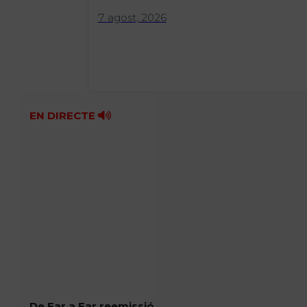
7 agost, 2026
EN DIRECTE
De Far a Far reemissió