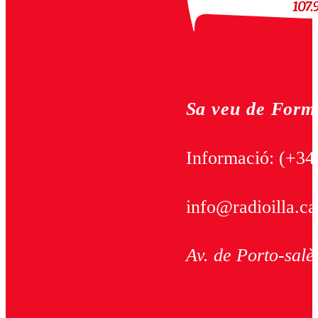
Sa veu de Form
Informació:
(+34
info@radioilla.ca
Av. de Porto-salè