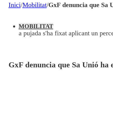
En directe
Inici
/
Mobilitat
/
GxF denuncia que Sa Un
A la Carta
Programació
MOBILITAT
a pujada s'ha fixat aplicant un perc
Qui som?
Fes-te'n soci!
GxF denuncia que Sa Unió ha el