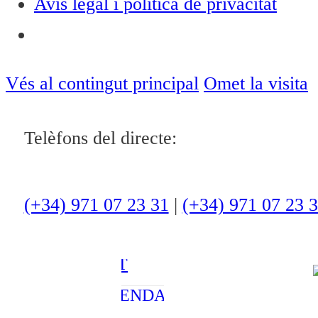
Avís legal i política de privacitat
Notícies
ACTUALITAT
Vés al contingut principal
Omet la visita
CULTURA I
Telèfons del directe:
OCI
ESPORTS
ENTREVISTES
(+34) 971 07 23 31
|
(+34) 971 07 23 
MEDI
AMBIENT
AGENDA