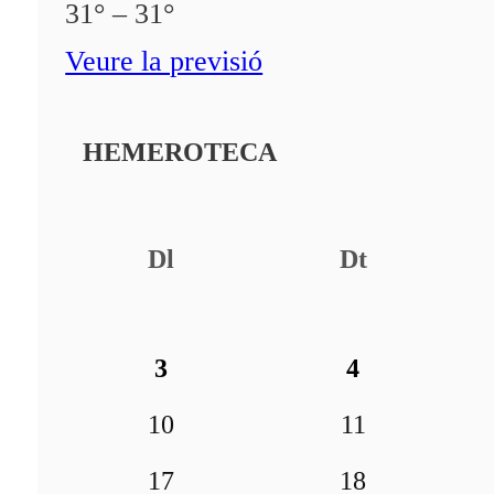
31° – 31°
Veure la previsió
HEMEROTECA
Dl
Dt
3
4
10
11
17
18