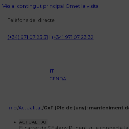
Vés al contingut principal
Omet la visita
Notícies
Telèfons del directe:
ACTUALITAT
CULTURA I
(+34) 971 07 23 31
|
(+34) 971 07 23 32
OCI
ESPORTS
ENTREVISTES
MEDI
AMBIENT
AGENDA
En directe
A la Carta
Programació
Inici
/
Actualitat
/
GxF (Ple de juny): manteniment de 
Qui som?
Fes-te'n soci!
ACTUALITAT
El carrer de S'Estany Pudent, que connecta la 