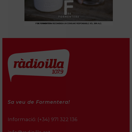
Sa veu de Formentera!
Informació:
(+34) 971 322 136