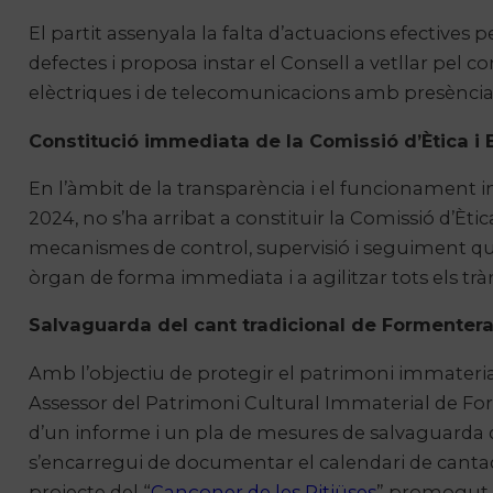
El partit assenyala la falta d’actuacions efectives
defectes i proposa instar el Consell a vetllar pe
elèctriques i de telecomunicacions amb presència a 
Constitució immediata de la Comissió d’Ètica i
En l’àmbit de la transparència i el funcionament i
2024, no s’ha arribat a constituir la Comissió d’Èt
mecanismes de control, supervisió i seguiment que es
òrgan de forma immediata i a agilitzar tots els tr
Salvaguarda del cant tradicional de Formenter
Amb l’objectiu de protegir el patrimoni immaterial
Assessor del Patrimoni Cultural Immaterial de Fo
d’un informe i un pla de mesures de salvaguarda de 
s’encarregui de documentar el calendari de cantades
projecte del “
Cançoner de les Pitiüses
” promogut p