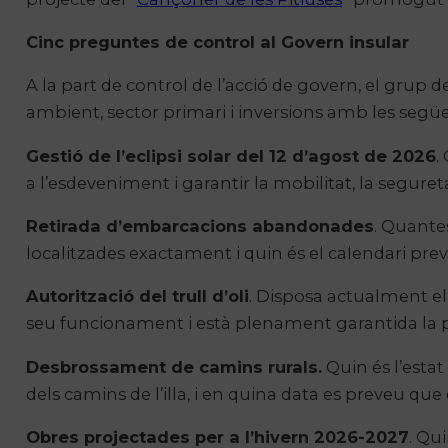
Cinc preguntes de control al Govern insular
A la part de control de l’acció de govern, el grup d
ambient, sector primari i inversions amb les segü
Gestió de l’eclipsi solar del 12 d’agost de 2026
.
a l’esdeveniment i garantir la mobilitat, la seguretat
Retirada d’embarcacions abandonades
. Quante
localitzades exactament i quin és el calendari previs
Autorització del trull d’oli
. Disposa actualment el t
seu funcionament i està plenament garantida la
Desbrossament de camins rurals.
Quin és l’estat
dels camins de l’illa, i en quina data es preveu que
Obres projectades per a l’hivern 2026-2027
. Qu