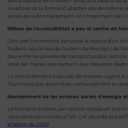
demà dijous a les 9 hores— amb una bateria de qua
iniciatives de la formació abasten des de millores en
xarxes de subministrament i el compliment del Codi 
Millora de l’accessibilitat a peu al centre de Sa
Gent per Formentera denuncia la manca d’un itiner
Pudent i els carrers de Guillem de Montgrí i de V
peu entre les parades de transport públic i escolar s
estat del mateix aparcament, que requereix desbr
La moció demana impulsar de manera urgent el ma
il·luminació per dinamitzar comercialment el cent
Manteniment de les esteses aèries d’energia el
La formació insisteix, per tercera vegada en poc m
i pals elèctrics inclinats a l’illa. GxF recorda que
el febrer de 2026
).