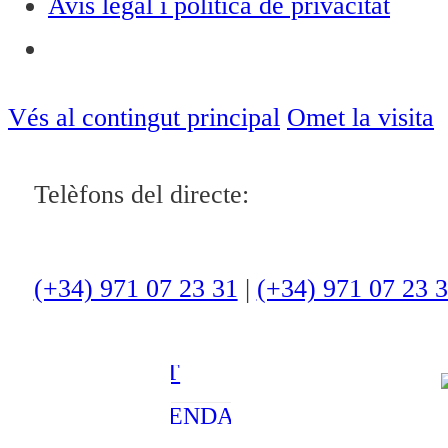
Avís legal i política de privacitat
Notícies
ACTUALITAT
Vés al contingut principal
Omet la visita
CULTURA I
Telèfons del directe:
OCI
ESPORTS
ENTREVISTES
(+34) 971 07 23 31
|
(+34) 971 07 23 
MEDI
AMBIENT
AGENDA