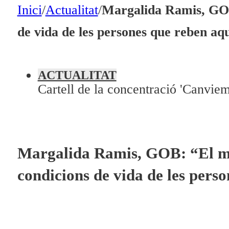
En directe
Inici
/
Actualitat
/
Margalida Ramis, GOB:
A la Carta
de vida de les persones que reben aqu
Programació
Qui som?
ACTUALITAT
Cartell de la concentració 'Canviem
Fes-te'n soci!
Margalida Ramis, GOB: “El mod
condicions de vida de les perso