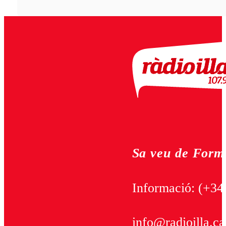
Sa veu de Form
Informació:
(+34
info@radioilla.ca