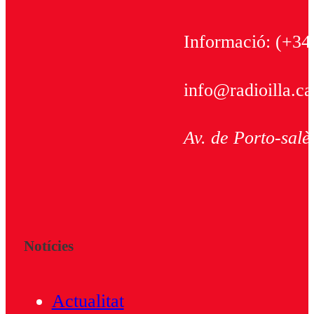
Informació:
(+34
info@radioilla.ca
Av. de Porto-salè
Notícies
Actualitat