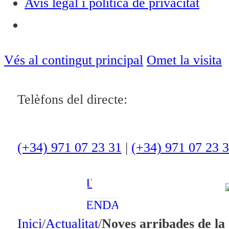
Avís legal i política de privacitat
Notícies
ACTUALITAT
Vés al contingut principal
Omet la visita
CULTURA I
OCI
Telèfons del directe:
ESPORTS
ENTREVISTES
(+34) 971 07 23 31
|
(+34) 971 07 23 
MEDI
AMBIENT
AGENDA
Inici
/
Actualitat
/
Noves arribades de la
En directe