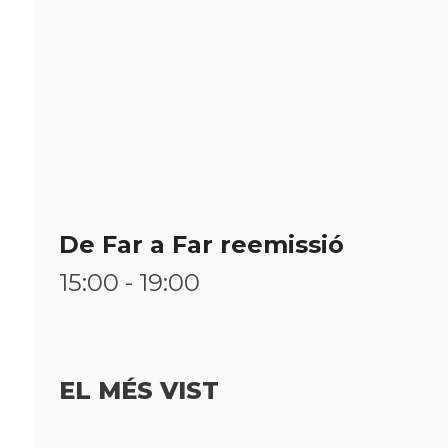
Qui som?
Fes-te'n soci!
De Far a Far reemissió
15:00 - 19:00
EL MÉS VIST