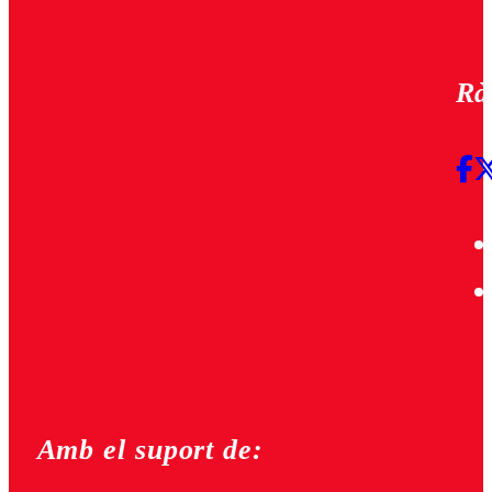
Rà
Amb el suport de: