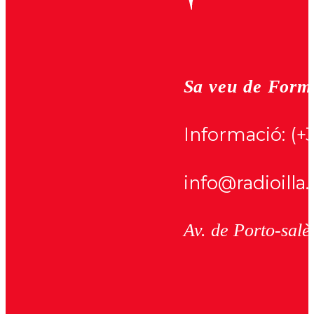
Sa veu de Form
Informació:
(+
info@radioilla.
Av. de Porto-salè