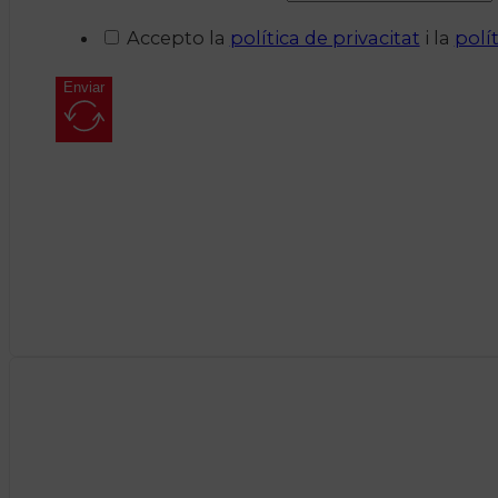
Accepto la
política de privacitat
i la
polí
Enviar