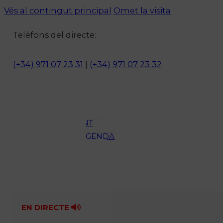
Vés al contingut principal
Omet la visita
Notícies
Telèfons del directe:
ACTUALITAT
CULTURA I
(+34) 971 07 23 31
|
(+34) 971 07 23 32
OCI
ESPORTS
ENTREVISTES
MEDI
AMBIENT
AGENDA
En directe
A la Carta
Programació
Qui som?
Fes-te'n soci!
EN DIRECTE