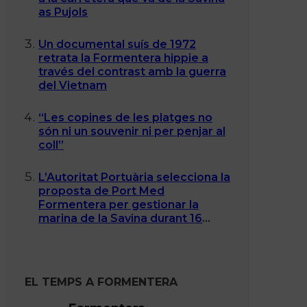
as Pujols
Un documental suís de 1972
retrata la Formentera hippie a
través del contrast amb la guerra
del Vietnam
“Les copines de les platges no
són ni un souvenir ni per penjar al
coll”
L’Autoritat Portuària selecciona la
proposta de Port Med
Formentera per gestionar la
marina de la Savina durant 16
anys
EL TEMPS A FORMENTERA