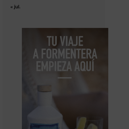
« jul.