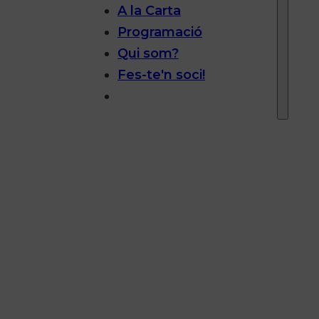
A la Carta
Programació
Qui som?
Fes-te'n soci!