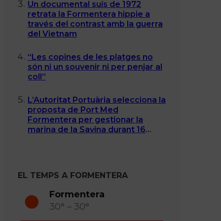
Un documental suís de 1972
retrata la Formentera hippie a
través del contrast amb la guerra
del Vietnam
“Les copines de les platges no
són ni un souvenir ni per penjar al
coll”
L’Autoritat Portuària selecciona la
proposta de Port Med
Formentera per gestionar la
marina de la Savina durant 16
anys
EL TEMPS A FORMENTERA
Formentera
30° – 30°