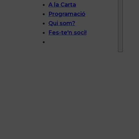
A la Carta
Programació
Qui som?
Fes-te'n soci!