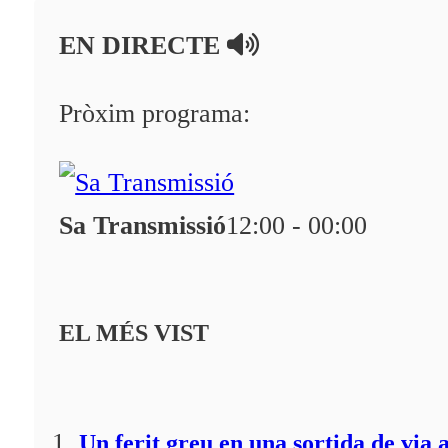
En directe
EN DIRECTE
A la Carta
Programació
Pròxim programa:
Qui som?
Fes-te'n soci!
Sa Transmissió
12:00 - 00:00
EL MÉS VIST
Un ferit greu en una sortida de via 