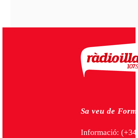
Sa veu de Form
Informació:
(+34