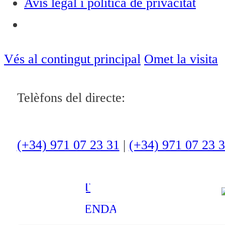
Avís legal i política de privacitat
Notícies
ACTUALITAT
Vés al contingut principal
Omet la visita
CULTURA I
Telèfons del directe:
OCI
ESPORTS
ENTREVISTES
(+34) 971 07 23 31
|
(+34) 971 07 23 
MEDI
AMBIENT
AGENDA