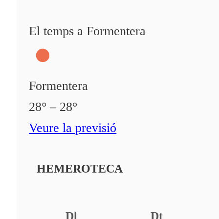
El temps a Formentera
Formentera
28° – 28°
Veure la previsió
HEMEROTECA
Dl
Dt