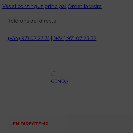
Vés al contingut principal
Omet la visita
Notícies
Telèfons del directe:
ACTUALITAT
CULTURA I
(+34) 971 07 23 31
|
(+34) 971 07 23 32
OCI
ESPORTS
ENTREVISTES
MEDI
AMBIENT
AGENDA
En directe
A la Carta
Programació
Qui som?
Fes-te'n soci!
EN DIRECTE