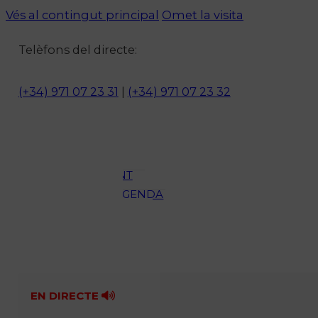
Vés al contingut principal
Omet la visita
Notícies
Telèfons del directe:
ACTUALITAT
CULTURA I
(+34) 971 07 23 31
|
(+34) 971 07 23 32
OCI
ESPORTS
ENTREVISTES
MEDI
AMBIENT
AGENDA
En directe
A la Carta
Programació
Qui som?
Fes-te'n soci!
EN DIRECTE