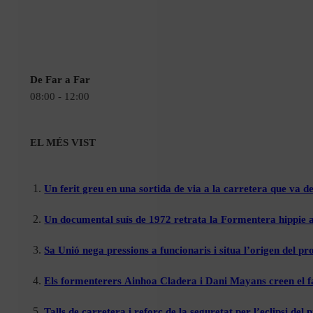
De Far a Far
08:00 - 12:00
EL MÉS VIST
Un ferit greu en una sortida de via a la carretera que va de
Un documental suís de 1972 retrata la Formentera hippie a
Sa Unió nega pressions a funcionaris i situa l’origen del p
Els formenterers Ainhoa Cladera i Dani Mayans creen el f
Talls de carretera i reforç de la seguretat per l’eclipsi de