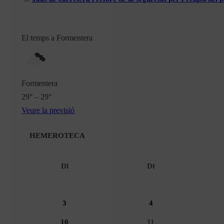
El temps a Formentera
Formentera
29° – 29°
Veure la previsió
HEMEROTECA
Dl
Dt
3
4
10
11