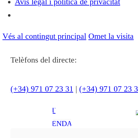
Avís legal i política de privacitat
Notícies
ACTUALITAT
Vés al contingut principal
Omet la visita
CULTURA I
OCI
Telèfons del directe:
ESPORTS
ENTREVISTES
(+34) 971 07 23 31
|
(+34) 971 07 23 
MEDI
AMBIENT
AGENDA
En directe