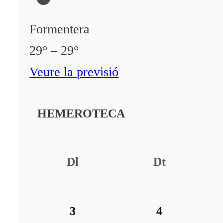
Formentera
29° – 29°
Veure la previsió
HEMEROTECA
Dl
Dt
3
4