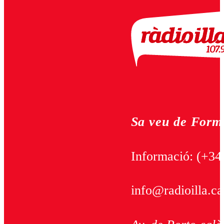
Sa veu de Form
Informació:
(+34
info@radioilla.ca