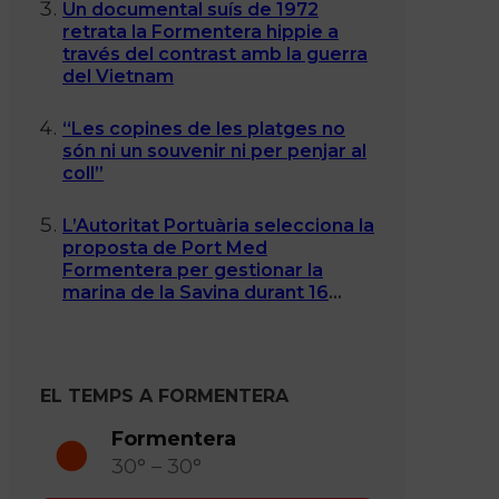
Un documental suís de 1972
retrata la Formentera hippie a
través del contrast amb la guerra
del Vietnam
“Les copines de les platges no
són ni un souvenir ni per penjar al
coll”
L’Autoritat Portuària selecciona la
proposta de Port Med
Formentera per gestionar la
marina de la Savina durant 16
anys
EL TEMPS A FORMENTERA
Formentera
30° – 30°