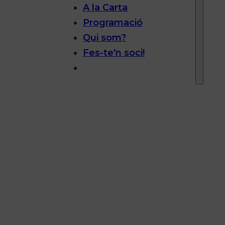
A la Carta
Programació
Qui som?
Fes-te'n soci!