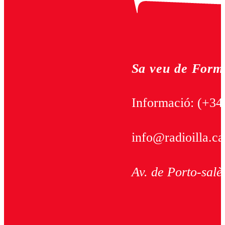
Sa veu de Form
Informació:
(+34
info@radioilla.ca
Av. de Porto-salè