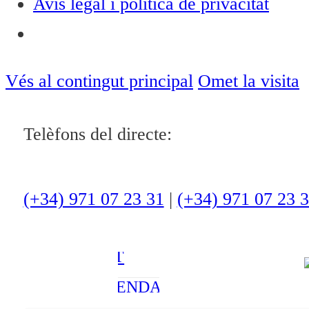
Avís legal i política de privacitat
Notícies
ACTUALITAT
Vés al contingut principal
Omet la visita
CULTURA I
Telèfons del directe:
OCI
ESPORTS
ENTREVISTES
(+34) 971 07 23 31
|
(+34) 971 07 23 
MEDI
AMBIENT
AGENDA