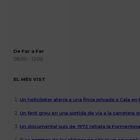
De Far a Far
08:00 - 12:00
EL MÉS VIST
Un helicòpter aterra a una finca privada a Cala en
Un ferit greu en una sortida de via a la carretera 
Un documental suís de 1972 retrata la Formentera 
“Les copines de les platges no són ni un souvenir n