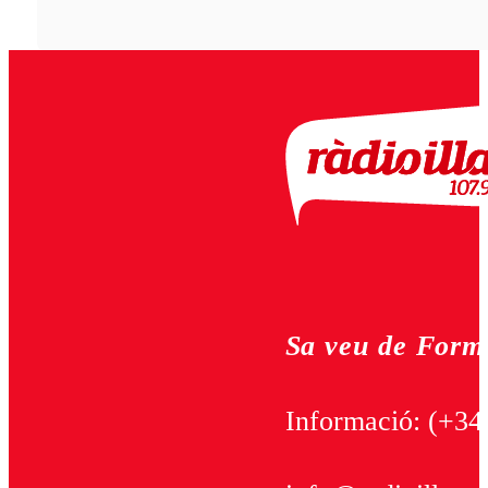
Sa veu de Form
Informació:
(+34