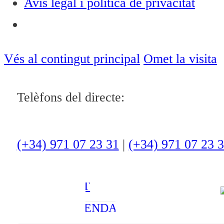
Avís legal i política de privacitat
Notícies
ACTUALITAT
Vés al contingut principal
Omet la visita
CULTURA I
Telèfons del directe:
OCI
ESPORTS
ENTREVISTES
(+34) 971 07 23 31
|
(+34) 971 07 23 
MEDI
AMBIENT
AGENDA