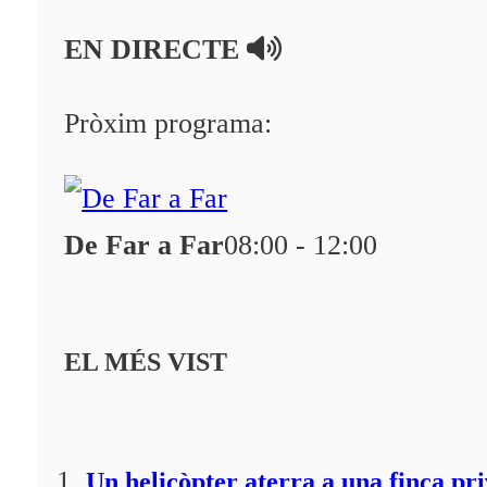
En directe
EN DIRECTE
A la Carta
Programació
Pròxim programa:
Qui som?
Fes-te'n soci!
De Far a Far
08:00 - 12:00
EL MÉS VIST
Un helicòpter aterra a una finca pr