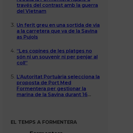
través del contrast amb la guerra
del Vietnam
Un ferit greu en una sortida de via
a la carretera que va de la Savina
as Pujols
“Les copines de les platges no
són ni un souvenir ni per penjar al
coll”
L’Autoritat Portuària selecciona la
proposta de Port Med
Formentera per gestionar la
marina de la Savina durant 16
anys
EL TEMPS A FORMENTERA