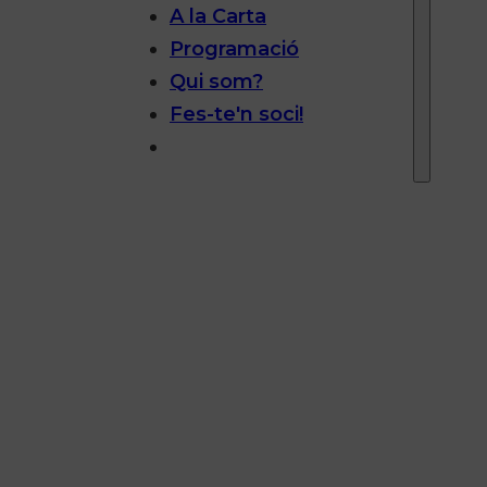
A la Carta
Programació
Qui som?
Fes-te'n soci!