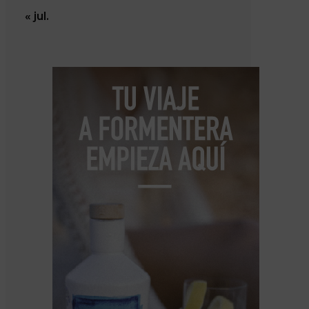
« jul.