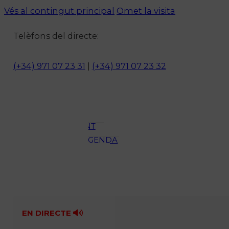
Vés al contingut principal
Omet la visita
Notícies
Telèfons del directe:
ACTUALITAT
CULTURA I
(+34) 971 07 23 31
|
(+34) 971 07 23 32
OCI
ESPORTS
ENTREVISTES
MEDI
AMBIENT
AGENDA
En directe
A la Carta
Programació
Qui som?
Fes-te'n soci!
EN DIRECTE