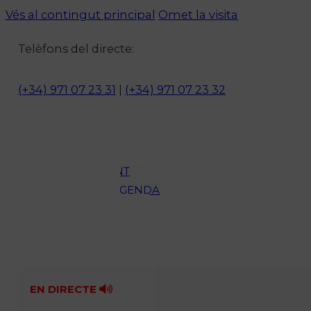
Vés al contingut principal
Omet la visita
Notícies
Telèfons del directe:
ACTUALITAT
CULTURA I
(+34) 971 07 23 31
|
(+34) 971 07 23 32
OCI
ESPORTS
ENTREVISTES
MEDI
AMBIENT
AGENDA
En directe
A la Carta
Programació
Qui som?
Fes-te'n soci!
EN DIRECTE