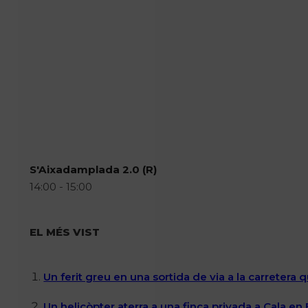
S'Aixadamplada 2.0 (R)
14:00 - 15:00
EL MÉS VIST
Un ferit greu en una sortida de via a la carretera 
Un helicòpter aterra a una finca privada a Cala en