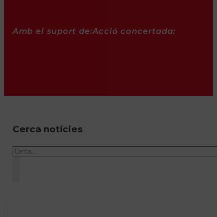
Amb el suport de:
Acció concertada:
Cerca notícies
Cercar