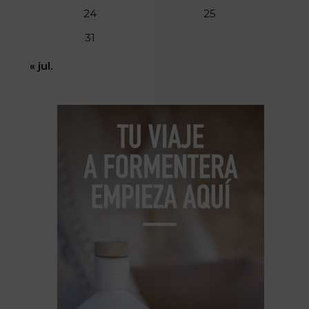
24
25
31
« jul.