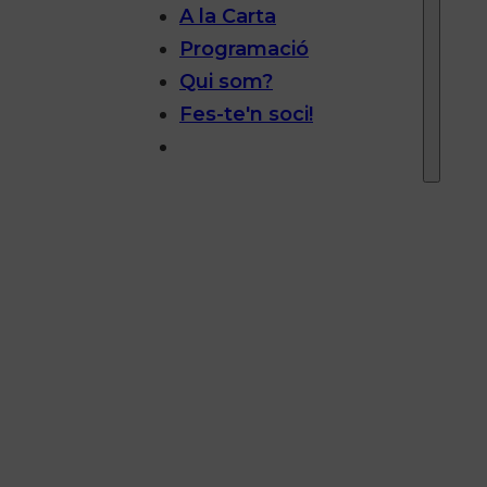
A la Carta
Programació
Qui som?
Fes-te'n soci!