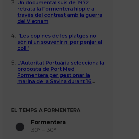
Un documental suís de 1972
retrata la Formentera hippie a
través del contrast amb la guerra
del Vietnam
“Les copines de les platges no
són ni un souvenir ni per penjar al
coll”
L’Autoritat Portuària selecciona la
proposta de Port Med
Formentera per gestionar la
marina de la Savina durant 16
anys
EL TEMPS A FORMENTERA
Formentera
30° – 30°