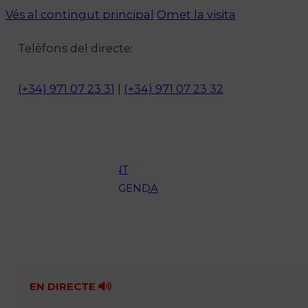
Vés al contingut principal
Omet la visita
Notícies
Telèfons del directe:
ACTUALITAT
CULTURA I
(+34) 971 07 23 31
|
(+34) 971 07 23 32
OCI
ESPORTS
ENTREVISTES
MEDI
AMBIENT
AGENDA
En directe
A la Carta
Programació
Qui som?
Fes-te'n soci!
EN DIRECTE