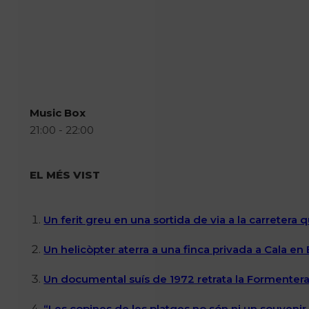
Music Box
21:00 - 22:00
EL MÉS VIST
Un ferit greu en una sortida de via a la carretera 
Un helicòpter aterra a una finca privada a Cala en
Un documental suís de 1972 retrata la Formentera 
“Les copines de les platges no són ni un souvenir n